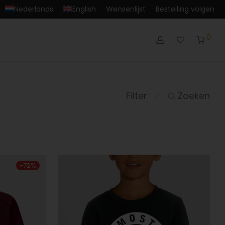
Nederlands
English
Wensenlijst
Bestelling volgen
0
Filter
Zoeken
⁄
-
72
%