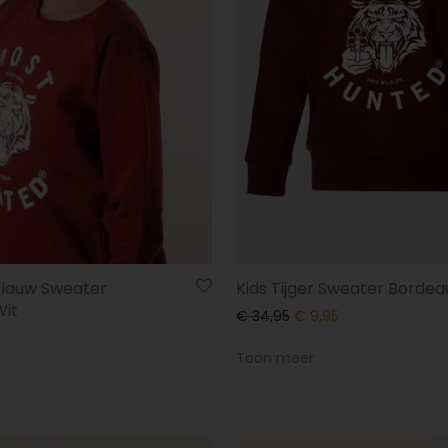
Kids Tijger Sweater Borde
 Klauw Sweater
it
€
34,95
€
9,95
Toon meer