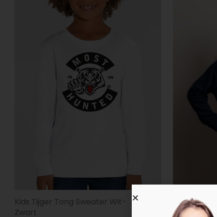
Kids Tijger Tong Sweater Wit-
Kids Tijger
Zwart
Rood