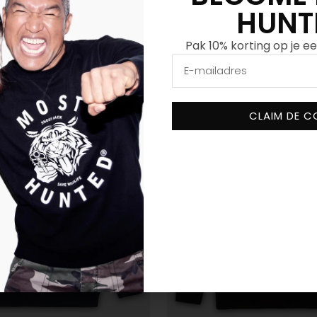
HUNT
,95
€
34,95
€
19,95
Toon meer
Pak 10% korting op je ee
CLAIM DE C