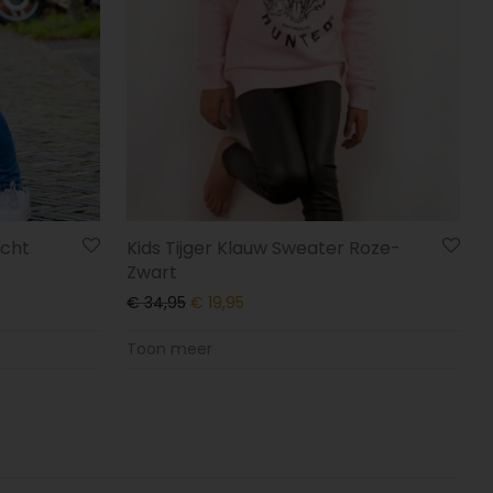
icht
Kids Tijger Klauw Sweater Roze-
Zwart
€
34,95
€
19,95
Toon meer