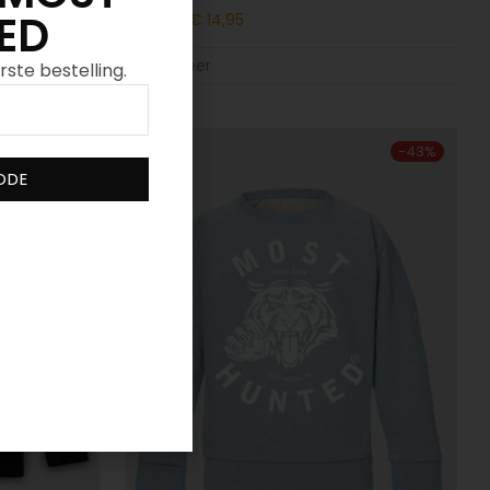
ED
€
34,95
€
14,95
Toon meer
rste bestelling.
-
43
%
-
43
%
ODE