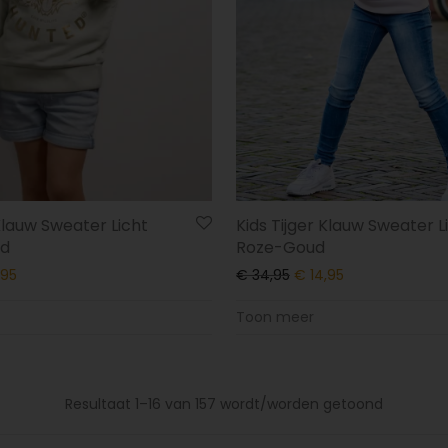
Kids Tijger Klauw Sweater L
 Klauw Sweater Licht
Roze-Goud
d
€
34,95
€
14,95
,95
Toon meer
Resultaat 1–16 van 157 wordt/worden getoond