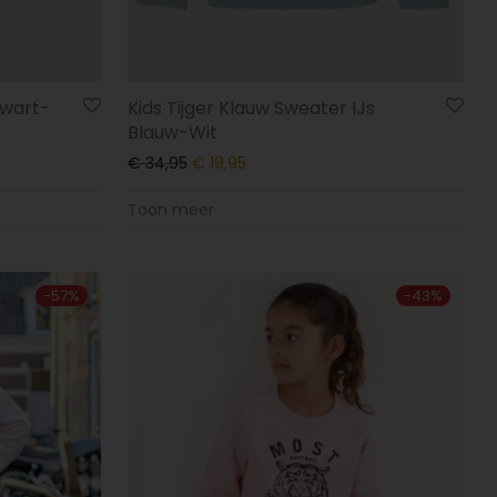
Zwart-
Kids Tijger Klauw Sweater IJs
Blauw-Wit
€
34,95
€
19,95
Toon meer
-
57
%
-
43
%