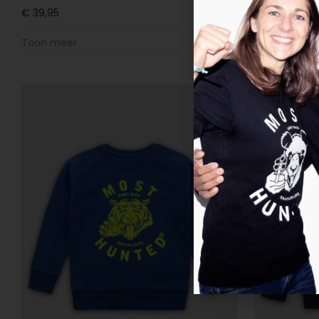
€
39,95
€
39,95
€
29
Toon meer
Toon meer
-
25
%