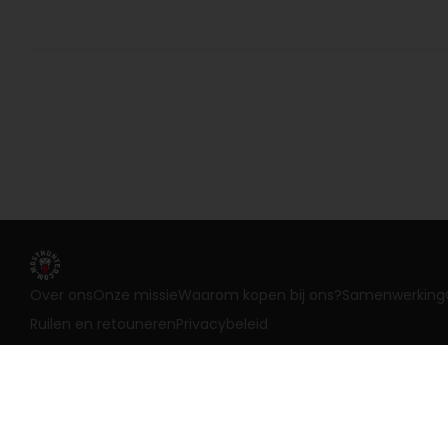
Over ons
Onze missie
Waarom kopen bij ons?
Samenwerking
Ruilen en retouneren
Privacybeleid
©
2026
Most Hunted. Alle rechten voorbehouden.