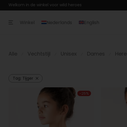
Welkom in de winkel voor wild heroes
Winkel
Nederlands
English
Alle
Vechtstijl
Unisex
Dames
Here
⁄
⁄
⁄
⁄
Tag:
Tijger
-
25
%