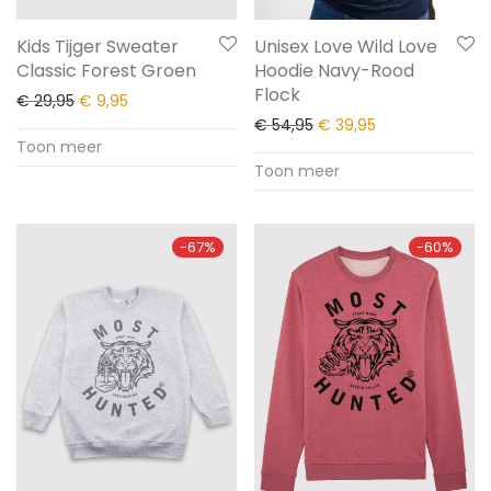
Kids Tijger Sweater
Unisex Love Wild Love
Classic Forest Groen
Hoodie Navy-Rood
Flock
€
29,95
€
9,95
€
54,95
€
39,95
Toon meer
Toon meer
-
67
%
-
60
%