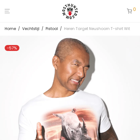
0
Home
/
Vechtstijl
/
Pistool
/
Heren Target Neushoorn T-shirt Wit
-
57
%