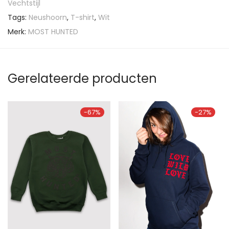
Vechtstijl
Tags:
Neushoorn
,
T-shirt
,
Wit
Merk:
MOST HUNTED
Gerelateerde producten
-
67
%
-
27
%