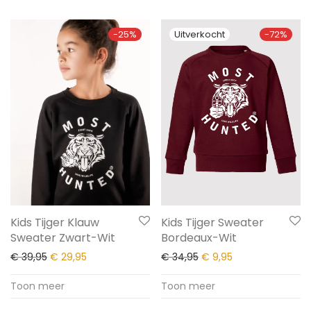
-
25
%
-
72
%
Kids Tijger Sweater
Kids Tijger Klauw
Bordeaux-Wit
Sweater Zwart-Wit
€
34,95
€
9,95
€
39,95
€
29,95
Toon meer
Toon meer