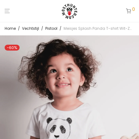
0
Home
/
Vechtstijl
/
Pistool
/
Meisjes Splash Panda T-shirt Wit-Zwart
-
60
%