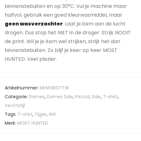
binnenstebuiten en op 30°C. Vul je machine maar
halfvol, gebruik een goed kleurwasmiddel, maar
geen wasverzachter
. Laat je item aan de lucht
drogen. Dus stop het NIET in de droger. Strijk NOOIT
de print. Wil je je item wel strijken, strijk het dan
binnenstebuiten. Zo blijf je keer op keer MOST
HUNTED. Veel plezier.
Artikelnummer:
MHWSBGTTW
Categorie:
Dames
,
Dames Sale
,
Pistool
,
Sale
,
T-shirt
,
Vechtstijl
Tags:
T-shirt
,
Tijger
,
Wit
Merk:
MOST HUNTED