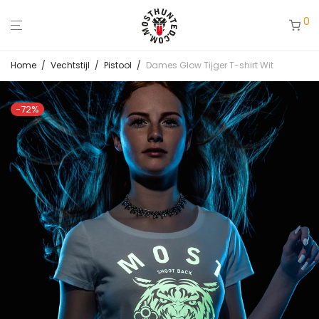
0
Home
/
Vechtstijl
/
Pistool
/
Dames Glow Tijger T-shirt Wit
-
72
%