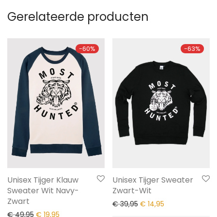
Gerelateerde producten
-
60
%
-
63
%
Unisex Tijger Klauw
Unisex Tijger Sweater
Sweater Wit Navy-
Zwart-Wit
Zwart
€
39,95
€
14,95
€
49,95
€
19,95