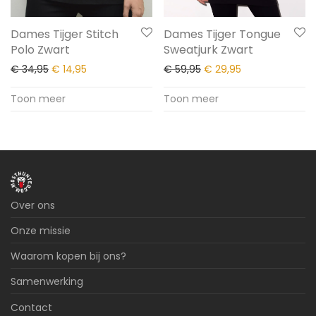
Dames Tijger Stitch
Dames Tijger Tongue
Polo Zwart
Sweatjurk Zwart
€
34,95
€
14,95
€
59,95
€
29,95
Toon meer
Toon meer
Over ons
Onze missie
Waarom kopen bij ons?
Samenwerking
Contact