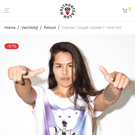
0
Home
/
Vechtstijl
/
Pistool
/
Dames Target IJsbeer T-shirt Wit
-
57
%