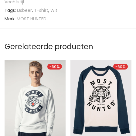
Vechtstijl
Tags:
IJsbeer
,
T-shirt
,
Wit
Merk:
MOST HUNTED
Gerelateerde producten
-
60
%
-
60
%