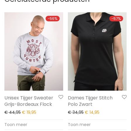
-
56
%
-
57
%
Unisex Tijger Sweater
Dames Tijger Stitch
Grijs-Bordeaux Flock
Polo Zwart
€
44,95
€
19,95
€
34,95
€
14,95
Toon meer
Toon meer