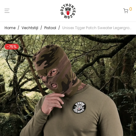
0
Home
/
Vechtstijl
/
Pistool
/
Unisex Tijger Patch Sweater Legergroen
-
75
%