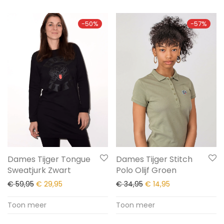
-
50
%
-
57
%
Dames Tijger Tongue
Dames Tijger Stitch
Sweatjurk Zwart
Polo Olijf Groen
€
59,95
€
29,95
€
34,95
€
14,95
Toon meer
Toon meer