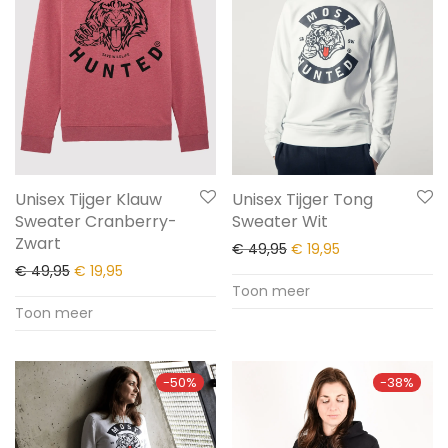
Unisex Tijger Klauw
Unisex Tijger Tong
Sweater Cranberry-
Sweater Wit
Zwart
€
49,95
€
19,95
€
49,95
€
19,95
Toon meer
Toon meer
-
50
%
-
38
%