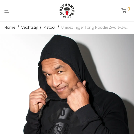
0
Home
/
Vechtstijl
/
Pistool
/
Unisex Tijger Tong Hoodie Zwart-Zwart