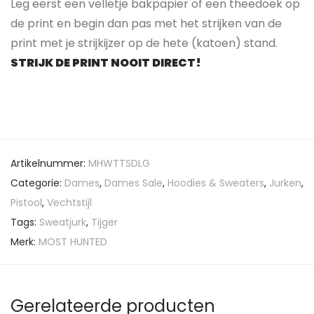
Leg eerst een velletje bakpapier of een theedoek op
de print en begin dan pas met het strijken van de
print met je strijkijzer op de hete (katoen) stand.
STRIJK DE PRINT NOOIT DIRECT!
Artikelnummer:
MHWTTSDLG
Categorie:
Dames
,
Dames Sale
,
Hoodies & Sweaters
,
Jurken
,
Pistool
,
Vechtstijl
Tags:
Sweatjurk
,
Tijger
Merk:
MOST HUNTED
Gerelateerde producten