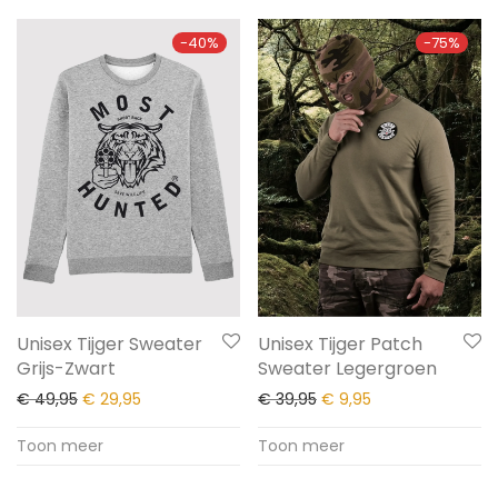
-
40
%
-
75
%
Unisex Tijger Sweater
Unisex Tijger Patch
Grijs-Zwart
Sweater Legergroen
€
49,95
€
29,95
€
39,95
€
9,95
Toon meer
Toon meer