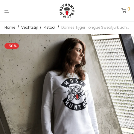
0
Home
/
Vechtstijl
/
Pistool
/
Dames Tijger Tongue Sweatjurk Lichtgrijs
-
50
%